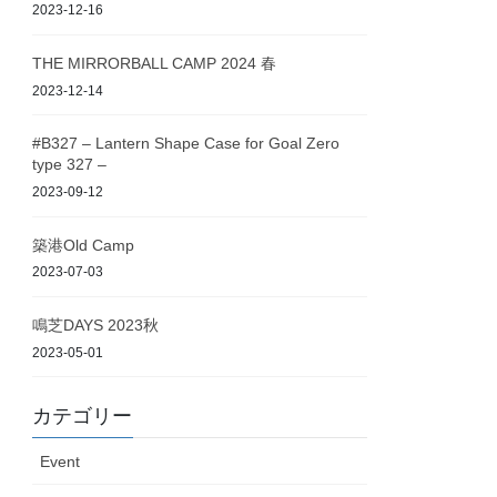
2023-12-16
THE MIRRORBALL CAMP 2024 春
2023-12-14
#B327 – Lantern Shape Case for Goal Zero
type 327 –
2023-09-12
築港Old Camp
2023-07-03
鳴芝DAYS 2023秋
2023-05-01
カテゴリー
Event