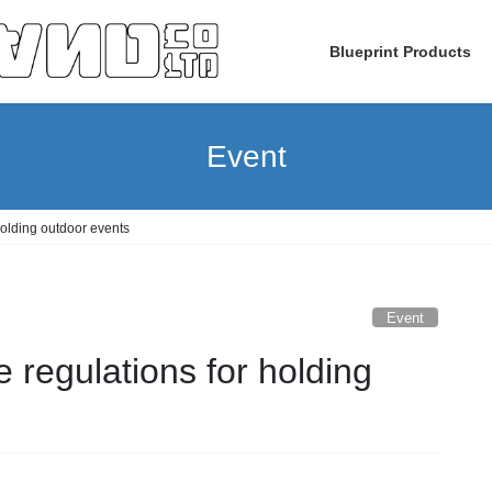
Blueprint Products
Event
ding outdoor events
Event
ulations for holding