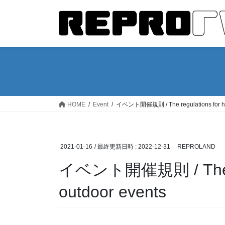
コ
ナ
ン
ビ
テ
ゲ
ン
ー
ツ
シ
へ
ョ
ス
ン
キ
に
ッ
移
HOME
Event
イベント開催規則 / The regulations for hol
プ
動
2021-01-16
/ 最終更新日時 :
2022-12-31
REPROLAND
イベント開催規則 / The reg
outdoor events