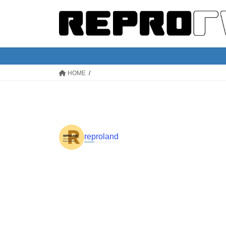
コ
ナ
ン
ビ
テ
ゲ
ン
ー
ツ
シ
へ
ョ
HOME
ス
ン
キ
に
ッ
移
プ
動
reproland