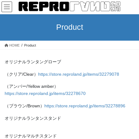
コ
ナ
ン
ビ
テ
ゲ
ン
ー
Product
ツ
シ
へ
ョ
ス
ン
HOME
Product
キ
に
ッ
移
プ
動
オリジナルランタングローブ
（クリア/Clear）
https://store.reproland.jp/items/32279078
（アンバー/Yellow amber）
https://store.reproland.jp/items/32278670
（ブラウン/Brown）
https://store.reproland.jp/items/32278896
オリジナルランタンスタンド
オリジナルマルチスタンド