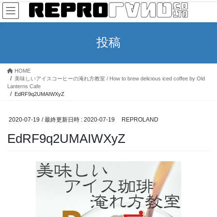
コ
ナ
ン
ビ
テ
ゲ
ン
ー
投稿
ツ
シ
へ
ョ
ス
ン
HOME
キ
に
美味しいアイスコーヒーの淹れ方教室 / How to brew delicious iced coffee by Old
ッ
移
Lanterns Cafe
EdRF9q2UMAIWXyZ
プ
動
2020-07-19
/ 最終更新日時 :
2020-07-19
REPROLAND
EdRF9q2UMAIWXyZ