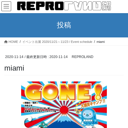
コ
ナ
ン
ビ
テ
ゲ
ン
ー
投稿
ツ
シ
へ
ョ
ス
ン
HOME
イベント出展 2020/11/21～11/23 / Event schedule
miami
キ
に
ッ
移
プ
動
2020-11-14
/ 最終更新日時 :
2020-11-14
REPROLAND
miami