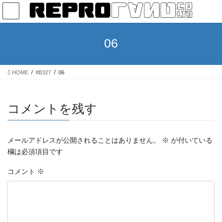
コ
ナ
ン
ビ
テ
ゲ
ン
ー
06
ツ
シ
へ
ョ
ス
ン
HOME
#B327
06
キ
に
ッ
移
プ
動
コメントを残す
メールアドレスが公開されることはありません。
※
が付いている
欄は必須項目です
コメント
※