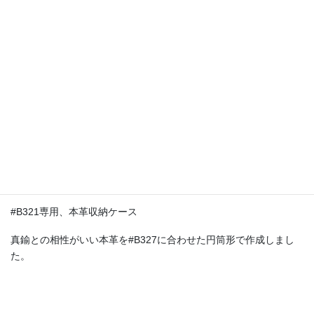
仕上げ方によって大きく風合いの変わる木材。あえて無垢仕上げ
のままお届けします。
そのままの風合い、蜜蝋仕上げ、オイル仕上げ…
お好みに仕上げてお使い頂けます。
本革ケース
商品サンプルが届き次第お知らせさせて頂きます。
#B321専用、本革収納ケース
真鍮との相性がいい本革を#B327に合わせた円筒形で作成しまし
た。