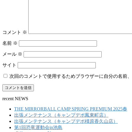
コメント
※
名前
※
メール
※
サイト
次回のコメントで使用するためブラウザーに自分の名前、
recent NEWS
THE MIRRORBALL CAMP SPRING PREMIUM 2025春
出張メンテナンス（キャンプデポ鳳東町店）
出張メンテナンス（キャンプデポ橿原香久山店）
第1回恐竜運動会in池島