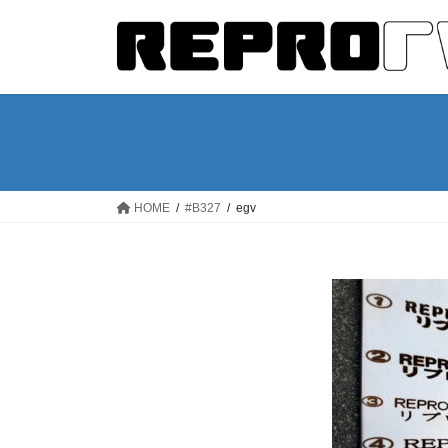
コ
ナ
ン
ビ
テ
ゲ
ン
ー
ツ
シ
へ
ョ
ス
ン
キ
に
ッ
移
HOME
#B327
egv
プ
動