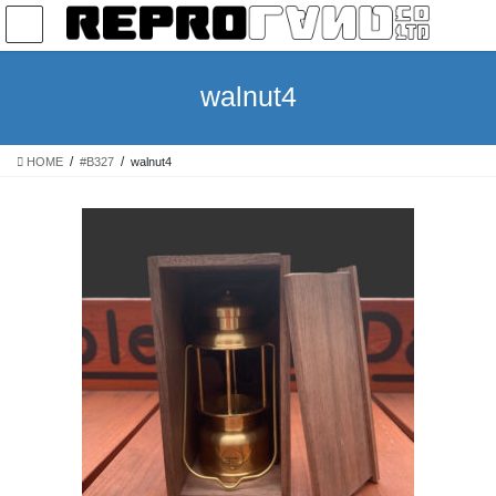
コ
ナ
ン
ビ
テ
ゲ
ン
ー
walnut4
ツ
シ
へ
ョ
ス
ン
HOME
#B327
walnut4
キ
に
ッ
移
プ
動