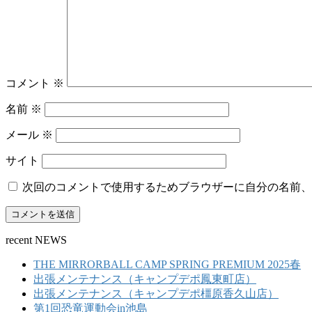
コメント
※
名前
※
メール
※
サイト
次回のコメントで使用するためブラウザーに自分の名前、
recent NEWS
THE MIRRORBALL CAMP SPRING PREMIUM 2025春
出張メンテナンス（キャンプデポ鳳東町店）
出張メンテナンス（キャンプデポ橿原香久山店）
第1回恐竜運動会in池島