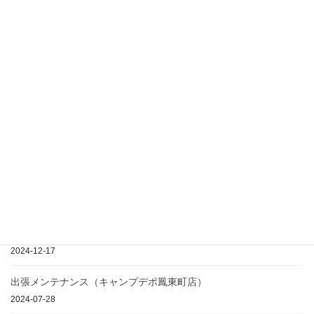
出張メンテナンス（キャンプデポ橿原香久山店）
第1回恐竜運動会in池島
鳴芝DAYS 2024秋
最近の投稿
2020-05-31
THE MIRRORBALL CAMP SPRING PREMIUM 2025春
2024-12-17
出張メンテナンス（キャンプデポ鳳東町店）
2024-07-28